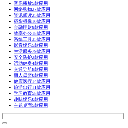
音乐播放
5款应用
网络购物
27款应用
资讯阅读
25款应用
摄影摄像
10款应用
金融理财
9款应用
效率办公
18款应用
系统工具
35款应用
影音娱乐
5款应用
生活服务
79款应用
安全防护
2款应用
运动健身
4款应用
交通导航
8款应用
丽人母婴
0款应用
健康医疗
14款应用
旅游出行
11款应用
学习教育
58款应用
趣味娱乐
0款应用
主题桌面
5款应用