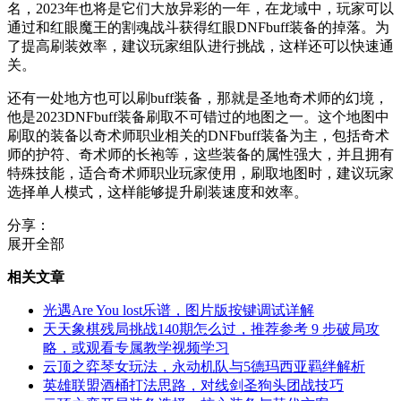
名，2023年也将是它们大放异彩的一年，在龙域中，玩家可以
通过和红眼魔王的割魂战斗获得红眼DNFbuff装备的掉落。为
了提高刷装效率，建议玩家组队进行挑战，这样还可以快速通
关。
还有一处地方也可以刷buff装备，那就是圣地奇术师的幻境，
他是2023DNFbuff装备刷取不可错过的地图之一。这个地图中
刷取的装备以奇术师职业相关的DNFbuff装备为主，包括奇术
师的护符、奇术师的长袍等，这些装备的属性强大，并且拥有
特殊技能，适合奇术师职业玩家使用，刷取地图时，建议玩家
选择单人模式，这样能够提升刷装速度和效率。
分享：
展开全部
相关文章
光遇Are You lost乐谱，图片版按键调试详解
天天象棋残局挑战140期怎么过，推荐参考 9 步破局攻
略，或观看专属教学视频学习
云顶之弈琴女玩法，永动机队与5德玛西亚羁绊解析
英雄联盟酒桶打法思路，对线剑圣狗头团战技巧