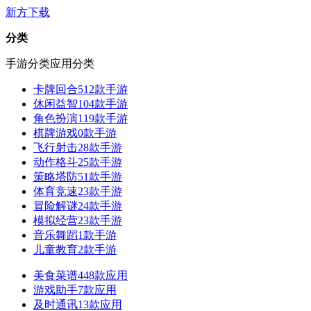
新方下载
分类
手游分类
应用分类
卡牌回合
512款手游
休闲益智
104款手游
角色扮演
119款手游
棋牌游戏
0款手游
飞行射击
28款手游
动作格斗
25款手游
策略塔防
51款手游
体育竞速
23款手游
冒险解谜
24款手游
模拟经营
23款手游
音乐舞蹈
1款手游
儿童教育
2款手游
美食菜谱
448款应用
游戏助手
7款应用
及时通讯
13款应用