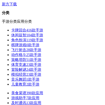
新方下载
分类
手游分类
应用分类
卡牌回合
416款手游
休闲益智
104款手游
角色扮演
119款手游
棋牌游戏
0款手游
飞行射击
28款手游
动作格斗
25款手游
策略塔防
51款手游
体育竞速
23款手游
冒险解谜
24款手游
模拟经营
23款手游
音乐舞蹈
1款手游
儿童教育
2款手游
美食菜谱
390款应用
游戏助手
7款应用
及时通讯
13款应用