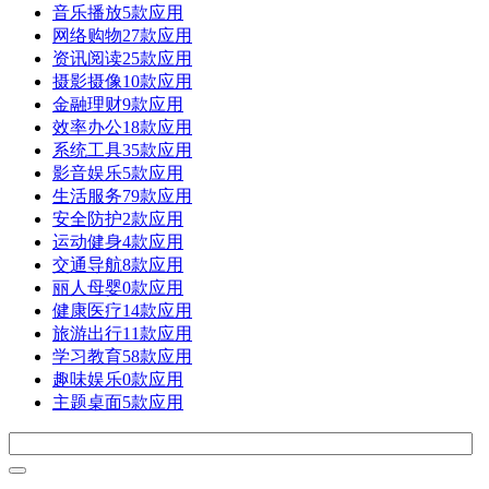
音乐播放
5款应用
网络购物
27款应用
资讯阅读
25款应用
摄影摄像
10款应用
金融理财
9款应用
效率办公
18款应用
系统工具
35款应用
影音娱乐
5款应用
生活服务
79款应用
安全防护
2款应用
运动健身
4款应用
交通导航
8款应用
丽人母婴
0款应用
健康医疗
14款应用
旅游出行
11款应用
学习教育
58款应用
趣味娱乐
0款应用
主题桌面
5款应用