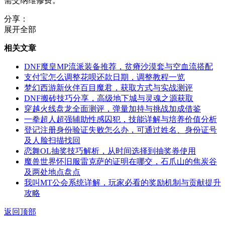
需交纳维修费。
分享：
展开全部
相关文章
DNF魔皇MP流派装备推荐，贫瘠沙漠套与空血流搭配
支付宝怎么调整花呗还款日期，调整教程一览
梦幻西游新伙伴百目魔君，获取方式与实战测评
DNF搬砖技巧分享，高级地下城与灵魂之源获取
穿越火线盘龙全面测评，弹量加持与挑战加成借鉴
一拳超人超强辅助性感囚犯，技能详解与培养价值分析
登记注册身份验证失败怎么办，可通过姓名、身份证号
及人脸扫描找回
恋舞OL抽奖技巧解析，从时间选择到抽奖券使用
魔兽世界怀旧服雷克萨的证明在哪交，石爪山的焦炭谷
及两处地点盘点
我叫MT公会系统详解，玩家必看的奖励机制与贡献提升
攻略
返回顶部