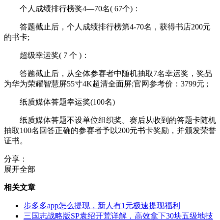
个人成绩排行榜奖4—70名( 67个)：
答题截止后，个人成绩排行榜第4-70名，获得书店200元
的书卡;
超级幸运奖( 7 个 )：
答题截止后，从全体参赛者中随机抽取7名幸运奖，奖品
为华为荣耀智慧屏55寸4K超清全面屏;官网参考价：3799元 ;
纸质媒体答题幸运奖(100名)
纸质媒体答题不设单位组织奖。赛后从收到的答题卡随机
抽取100名回答正确的参赛者予以200元书卡奖励，并颁发荣誉
证书。
分享：
展开全部
相关文章
步多多app怎么提现，新人有1元极速提现福利
三国志战略版SP袁绍开荒详解，高效拿下30块五级地技