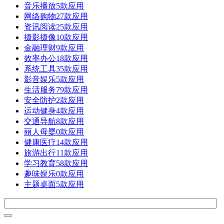
音乐播放
5款应用
网络购物
27款应用
资讯阅读
25款应用
摄影摄像
10款应用
金融理财
9款应用
效率办公
18款应用
系统工具
35款应用
影音娱乐
5款应用
生活服务
79款应用
安全防护
2款应用
运动健身
4款应用
交通导航
8款应用
丽人母婴
0款应用
健康医疗
14款应用
旅游出行
11款应用
学习教育
58款应用
趣味娱乐
0款应用
主题桌面
5款应用