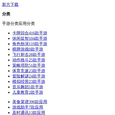
新方下载
分类
手游分类
应用分类
卡牌回合
416款手游
休闲益智
104款手游
角色扮演
119款手游
棋牌游戏
0款手游
飞行射击
28款手游
动作格斗
25款手游
策略塔防
51款手游
体育竞速
23款手游
冒险解谜
24款手游
模拟经营
23款手游
音乐舞蹈
1款手游
儿童教育
2款手游
美食菜谱
390款应用
游戏助手
7款应用
及时通讯
13款应用