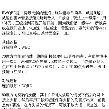
RWQEE是兰博最无解的连招，玩法也非常简单，就是R起手
减速伤害W套盾接近Q烧烤敌人，E减速，玩法上一级学e，用
e补刀，三级控到黄温开始打架，因为我们是一级学e，所以兵
线在我们这边，w加速，e挂减速，黄温qqq，运气好的话weqe
连招变红，可以直接击杀对面拿到一血。
基础连招
连招顺序：WEQ
70度方向旋转清线，期间衔接普攻打出更多伤害，注意兰博使
用一次Q、W积攒20点热量，E技能一次10点，当热量达到50
点时处于危险温度状态（黄温），温度到100点会过热无法用
技能（红温）。
对线连招
连招顺序：EQRE
80度方向旋转Q技能，其中在E到人减速的情况下然后Q 马上
接上大招，然后再用二段E减速保存大招的伤害打出来，前提
是你E要准，在有失误的情况下，可以不放大招，就当这一波