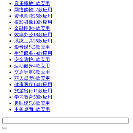
音乐播放
5款应用
网络购物
27款应用
资讯阅读
25款应用
摄影摄像
10款应用
金融理财
9款应用
效率办公
18款应用
系统工具
35款应用
影音娱乐
5款应用
生活服务
79款应用
安全防护
2款应用
运动健身
4款应用
交通导航
8款应用
丽人母婴
0款应用
健康医疗
14款应用
旅游出行
11款应用
学习教育
58款应用
趣味娱乐
0款应用
主题桌面
5款应用