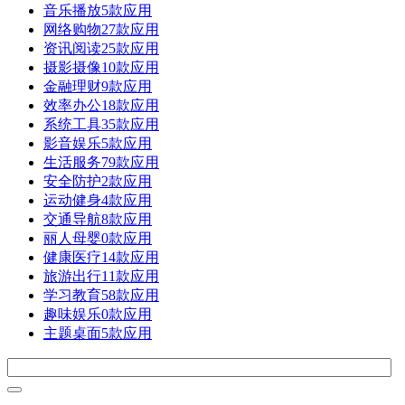
音乐播放
5款应用
网络购物
27款应用
资讯阅读
25款应用
摄影摄像
10款应用
金融理财
9款应用
效率办公
18款应用
系统工具
35款应用
影音娱乐
5款应用
生活服务
79款应用
安全防护
2款应用
运动健身
4款应用
交通导航
8款应用
丽人母婴
0款应用
健康医疗
14款应用
旅游出行
11款应用
学习教育
58款应用
趣味娱乐
0款应用
主题桌面
5款应用