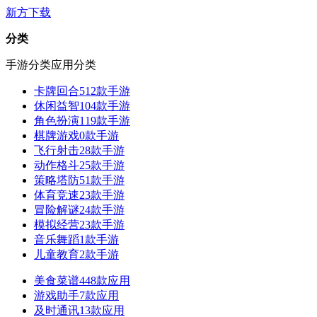
新方下载
分类
手游分类
应用分类
卡牌回合
512款手游
休闲益智
104款手游
角色扮演
119款手游
棋牌游戏
0款手游
飞行射击
28款手游
动作格斗
25款手游
策略塔防
51款手游
体育竞速
23款手游
冒险解谜
24款手游
模拟经营
23款手游
音乐舞蹈
1款手游
儿童教育
2款手游
美食菜谱
448款应用
游戏助手
7款应用
及时通讯
13款应用