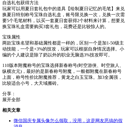
自选礼包获得方法
玩家可以用夏日套礼包中的道具【绘制夏日记忆的毛笔】来兑
换夏日特别称号宝珠自选礼盒，账号限兑换一次，兑换一次需
要5个毛笔材料，以买一套夏日套获得2个材料来计算，想要兑
换宝珠礼盒需要购买3套礼包，花费还是比较惊人的。
宝珠属性
两款宝珠名望和基础属性都是一样的，区别一个是加1-50级主
动技能，一个是+3%的技攻，玩家可以根据自身情况选择。小
编的个人建议是除了奶以外的职业无脑选3%技攻即可。
110版本附魔称号的宝珠选择新春称号(时空游侠、时空旅人、
纵横次元)，最好的是新春称号附魔，一般都附魔在新春称号
上面，称号性价比附魔推荐，黄龙之白玉宝珠。加3全属强，
比较适合小号，大天域搬砖。
分享：
展开全部
相关文章
微信国庆专属头像怎么领取，没用，这是网友恶搞的假
消息