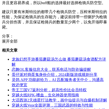
并且更容易养成，所以buff船的选择最好选择枪骑兵防空型。
建议只要有米斯特拉的都带几个枪骑兵防空，压榨米斯特拉的
性能，为保证枪骑兵的生存能力，建议前排带一些驱护为枪骑
兵分担伤害，并且保证枪骑兵的数量至少两个，以免开场即暴
毙。
分享：
展开全部
相关文章
龙族幻想手游番茄蘑菇汤怎么做 番茄蘑菇汤食谱配方详
解
恋舞OL客服信息大全，联系电话与防诈骗提醒
蛋仔派对捣蛋鬼身份介绍，2024新版游戏规则分享
灵鸽 APP 功能超给力，AI 匹配服务者无中介，沟通高
效还便宜
帝王三国V7返利分析，超高性价比会员特权
穿越火线RPK-嗜血，生化神器使用指南
大话西游2天雄星打法教学，画中仙提示与自爆机制详解
穿越火线Vepr全面评测，三国武器的特效与性能