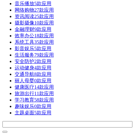
音乐播放
5款应用
网络购物
27款应用
资讯阅读
25款应用
摄影摄像
10款应用
金融理财
9款应用
效率办公
18款应用
系统工具
35款应用
影音娱乐
5款应用
生活服务
79款应用
安全防护
2款应用
运动健身
4款应用
交通导航
8款应用
丽人母婴
0款应用
健康医疗
14款应用
旅游出行
11款应用
学习教育
58款应用
趣味娱乐
0款应用
主题桌面
5款应用