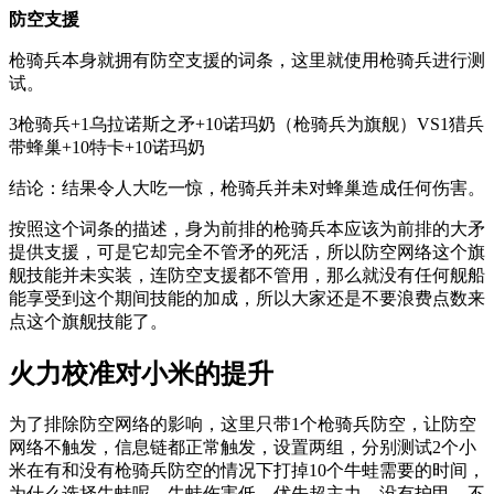
防空支援
枪骑兵本身就拥有防空支援的词条，这里就使用枪骑兵进行测
试。
3枪骑兵+1乌拉诺斯之矛+10诺玛奶（枪骑兵为旗舰）VS1猎兵
带蜂巢+10特卡+10诺玛奶
结论：结果令人大吃一惊，枪骑兵并未对蜂巢造成任何伤害。
按照这个词条的描述，身为前排的枪骑兵本应该为前排的大矛
提供支援，可是它却完全不管矛的死活，所以防空网络这个旗
舰技能并未实装，连防空支援都不管用，那么就没有任何舰船
能享受到这个期间技能的加成，所以大家还是不要浪费点数来
点这个旗舰技能了。
火力校准对小米的提升
为了排除防空网络的影响，这里只带1个枪骑兵防空，让防空
网络不触发，信息链都正常触发，设置两组，分别测试2个小
米在有和没有枪骑兵防空的情况下打掉10个牛蛙需要的时间，
为什么选择牛蛙呢，牛蛙伤害低，优先超主力，没有护甲，不