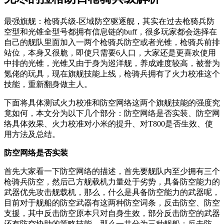
最强旗舰：枪骑兵级-区域防空驱逐舰，其实在过去枪骑兵防
空型和光锥全型号都拥有信息链的buff，很多玩家都会选择在
自己的舰队里面加入一两个枪骑兵防空或者光锥，枪骑兵前排
站位，本身又很脆，即使只需要6人口，大家还是更喜欢使用
中排的光锥，光锥又由于身为巡洋舰，养成难度较高，被誉为
氪佬的玩具，现在旗舰技能上线，枪骑兵拥有了火力校准这个
技能，重新翻身做主人。
下面将具体测试火力校准和防空网络这两个旗舰技能的强度究
竟如何，本文分为以下几个部分：防空网络是否实装、防空网
络具体效果、火力校准对小米的提升、对T800是否生效、使
用方法及总结。
防空网络是否实装
首先大家看一下防空网络的描述，首先要舰队内至少拥有三个
枪骑兵防空，然后己方舰载机力量处于劣势，具备防空能力的
武器优先攻击舰载机，那么，什么是具备防空能力的武器呢，
目前对于舰船的防空武器有这两种防空词条，反击防空、防空
支援，其中反击防空原本只对自身生效，部分反击防空的武器
还有防空协助的策略技能，那么一共分为三种舰船：反击防