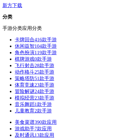
新方下载
分类
手游分类
应用分类
卡牌回合
416款手游
休闲益智
104款手游
角色扮演
119款手游
棋牌游戏
0款手游
飞行射击
28款手游
动作格斗
25款手游
策略塔防
51款手游
体育竞速
23款手游
冒险解谜
24款手游
模拟经营
23款手游
音乐舞蹈
1款手游
儿童教育
2款手游
美食菜谱
390款应用
游戏助手
7款应用
及时通讯
13款应用