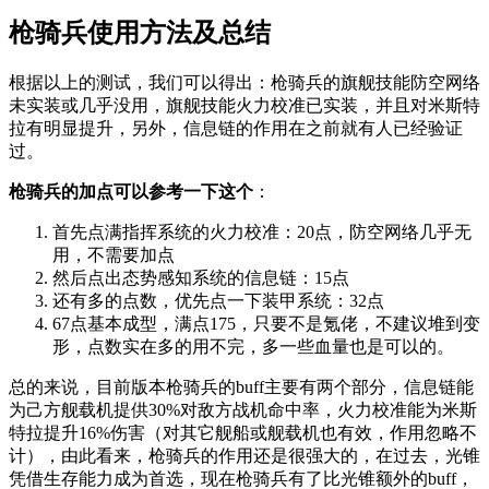
枪骑兵使用方法及总结
根据以上的测试，我们可以得出：枪骑兵的旗舰技能防空网络
未实装或几乎没用，旗舰技能火力校准已实装，并且对米斯特
拉有明显提升，另外，信息链的作用在之前就有人已经验证
过。
枪骑兵的加点可以参考一下这个
：
首先点满指挥系统的火力校准：20点，防空网络几乎无
用，不需要加点
然后点出态势感知系统的信息链：15点
还有多的点数，优先点一下装甲系统：32点
67点基本成型，满点175，只要不是氪佬，不建议堆到变
形，点数实在多的用不完，多一些血量也是可以的。
总的来说，目前版本枪骑兵的buff主要有两个部分，信息链能
为己方舰载机提供30%对敌方战机命中率，火力校准能为米斯
特拉提升16%伤害（对其它舰船或舰载机也有效，作用忽略不
计），由此看来，枪骑兵的作用还是很强大的，在过去，光锥
凭借生存能力成为首选，现在枪骑兵有了比光锥额外的buff，