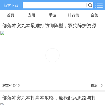
新方下载
首页
应用
手游
排行榜
合集
手游分类
应用分类
部落冲突九本最难打防御阵型，双狗阵护资源阵四岛阵
卡牌回合
休闲益智
角色扮演
512款手游
104款手游
119款手游
棋牌游戏
飞行射击
动作格斗
0款手游
28款手游
25款手游
策略塔防
体育竞速
冒险解谜
51款手游
23款手游
24款手游
2025-12-10
播放：0
模拟经营
音乐舞蹈
儿童教育
23款手游
1款手游
2款手游
部落冲突九本打高本攻略，最稳配兵思路与打法详解