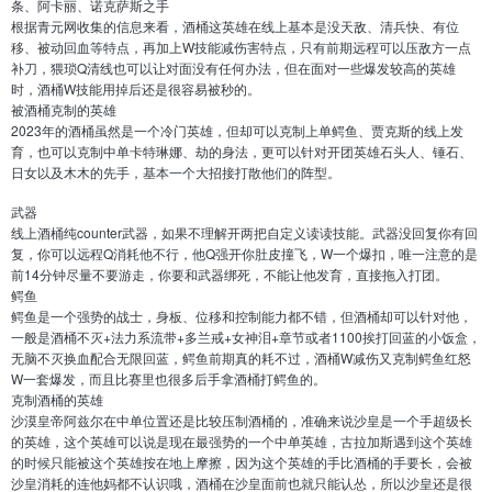
条、阿卡丽、诺克萨斯之手
根据青元网收集的信息来看，酒桶这英雄在线上基本是没天敌、清兵快、有位
移、被动回血等特点，再加上W技能减伤害特点，只有前期远程可以压敌方一点
补刀，猥琐Q清线也可以让对面没有任何办法，但在面对一些爆发较高的英雄
时，酒桶W技能用掉后还是很容易被秒的。
被酒桶克制的英雄
2023年的酒桶虽然是一个冷门英雄，但却可以克制上单鳄鱼、贾克斯的线上发
育，也可以克制中单卡特琳娜、劫的身法，更可以针对开团英雄石头人、锤石、
日女以及木木的先手，基本一个大招接打散他们的阵型。
武器
线上酒桶纯counter武器，如果不理解开两把自定义读读技能。武器没回复你有回
复，你可以远程Q消耗他不行，他Q强开你肚皮撞飞，W一个爆扣，唯一注意的是
前14分钟尽量不要游走，你要和武器绑死，不能让他发育，直接拖入打团。
鳄鱼
鳄鱼是一个强势的战士，身板、位移和控制能力都不错，但酒桶却可以针对他，
一般是酒桶不灭+法力系流带+多兰戒+女神泪+章节或者1100挨打回蓝的小饭盒，
无脑不灭换血配合无限回蓝，鳄鱼前期真的耗不过，酒桶W减伤又克制鳄鱼红怒
W一套爆发，而且比赛里也很多后手拿酒桶打鳄鱼的。
克制酒桶的英雄
沙漠皇帝阿兹尔在中单位置还是比较压制酒桶的，准确来说沙皇是一个手超级长
的英雄，这个英雄可以说是现在最强势的一个中单英雄，古拉加斯遇到这个英雄
的时候只能被这个英雄按在地上摩擦，因为这个英雄的手比酒桶的手要长，会被
沙皇消耗的连他妈都不认识哦，酒桶在沙皇面前也就只能认怂，所以沙皇还是很