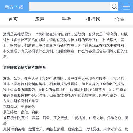
新方下载
首页
应用
手游
排行榜
合集
手游分类
应用分类
酒桶是英雄联盟的一个机制健全的肉坦法师，近战的一套爆发是非常高的，可以
卡牌回合
休闲益智
角色扮演
针对很多走位不灵活的影响，但也有克制古拉加斯的英雄存在，如放瑞文、蛮
512款手游
104款手游
119款手游
王、铁男等，都是在上单位置最克酒桶的存在，为了避免玩家在游戏中被针对，
本文整理了有关酒桶被什么克制、酒桶克制谁、什么阵容最适合酒桶等方面的信
息。
棋牌游戏
飞行射击
动作格斗
0款手游
28款手游
25款手游
英雄联盟酒桶英雄克制关系
发条、妖姬、炸弹人是非常好打酒桶的，其中炸弹人在现在的版本下非常恶心，
策略塔防
体育竞速
冒险解谜
基本上没有特别克制的英雄，召唤师技能带屏障，加上自身的加速和炸飞技能，
线上保命能力非常强，同时Q的远程消耗，后期清兵能力也非常强，所以中单酒
51款手游
23款手游
24款手游
桶要尽量避免和炸弹人消耗，但在面对酒桶克制的英雄时候，则可打强势一些。
古拉加斯的克制关系表
克制关系 英雄角色
模拟经营
音乐舞蹈
儿童教育
最佳搭档 盲僧、狗熊
23款手游
1款手游
2款手游
被TA克制的英雄 武器、鳄鱼、正义天使、亡灵战神、山隐之焰、狂暴之心、腕
豪
克制TA的英雄 放逐之刃、纳祖芒荣耀、蛮族之王、铁铠冥魂、未来守护者、发