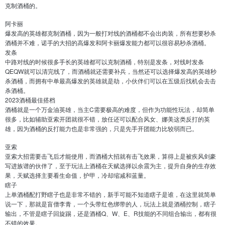
克制酒桶的。
阿卡丽
爆发高的英雄都克制酒桶，因为一般打对线的酒桶都不会出肉装，所有想要秒杀
酒桶并不难，诺手的大招的高爆发和阿卡丽爆发能力都可以很容易秒杀酒桶。
发条
中路对线的时候很多手长的英雄都可以克制酒桶，特别是发条，对线时发条
QEQW就可以清完线了，而酒桶就还需要补兵，当然还可以选择爆发高的英雄秒
杀酒桶，而拥有中单最高爆发的英雄就是劫，小伙伴们可以在五级后找机会去击
杀酒桶。
2023酒桶最佳搭档
酒桶就是一个万金油英雄，当主C需要极高的难度，但作为功能性玩法，却简单
很多，比如辅助亚索开团就很不错，放任还可以配合风女、娜美这类反打的英
雄，因为酒桶的反打能力也是非常强的，只是先手开团能力比较弱而已。
亚索
亚索大招需要击飞后才能使用，而酒桶大招就有击飞效果，算得上是被疾风剑豪
写进族谱的伙伴了，至于玩法上酒桶在天赋选择以余震为主，提升自身的生存效
果，天赋选择主要看生命值，护甲，冷却缩减和蓝量。
瞎子
上单酒桶配打野瞎子也是非常不错的，新手可能不知道瞎子是谁，在这里就简单
说一下，那就是盲僧李青，一个头带红色绑带的人，玩法上就是酒桶控制，瞎子
输出，不管是瞎子回旋踢，还是酒桶Q、W、E、R技能的不同组合输出，都有很
不错的效果。