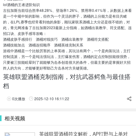
lol酒桶的王者进阶知识
古拉加斯当前综合胜率48.28%、登场率1.26%、禁用率0.41%等，从数据上来看
是一个中规中矩的影响，但作为一个灵活的胖子，酒桶的上分能力是有目共睹
的，在LPL赛季也经常看到他的身影，顾玩家联系酒桶上大分还是很不错的，对
此，青元网准备了古拉加斯2023最新上分指南，如酒桶出装教学、符文搭配、连
招口诀、皮肤手感等攻略：
酒桶皮肤手感排行 酒桶对线技巧 酒桶出装教学 酒桶符文搭配
酒桶技能加点 酒桶连招顺序 酒桶英雄克制关系
游戏中酒桶是一个比较厉害的上单英雄，其玩法有两个，一个是肉装玩法，主打
控制流派，另一个是纯法强玩法，主打爆发伤害，酒桶的定点控制技能很强势，
只要被三技能眩晕到了就能够为击杀创造很大的条件，但最主要的是掌握好大招
炸人的方向，才能够更好帮助己方击杀对方关键英雄。
英雄联盟酒桶克制指南，对抗武器鳄鱼与最佳搭
档
0
次播放
2025-12-10 16:11:22
享
相关视频
英雄联盟酒桶符文解析，AP打野与上单对