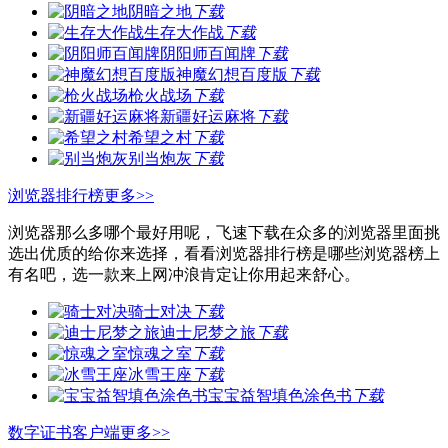
阴暗之地
下载
生存大作战
下载
阴阳师百闻牌
下载
神魔幻想百度版
下载
枪火战场
下载
新疆好运麻将
下载
希望之村
下载
别当炮灰
下载
浏览器排行榜
更多>>
浏览器那么多哪个最好用呢，飞速下载在众多的浏览器里面挑
选出优质的给你来选择，看看浏览器排行榜是哪些浏览器榜上
有名吧，选一款来上网冲浪肯定让你用起来舒心。
骑士对决
下载
迪士尼梦之旅
下载
惊魂之室
下载
冰雪王座
下载
宝宝益智填色涂色书
下载
数字证书客户端
更多>>