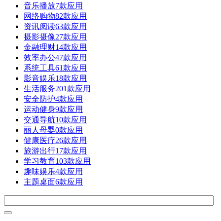
音乐播放
7款应用
网络购物
82款应用
资讯阅读
63款应用
摄影摄像
27款应用
金融理财
14款应用
效率办公
47款应用
系统工具
61款应用
影音娱乐
18款应用
生活服务
201款应用
安全防护
4款应用
运动健身
9款应用
交通导航
10款应用
丽人母婴
0款应用
健康医疗
26款应用
旅游出行
17款应用
学习教育
103款应用
趣味娱乐
4款应用
主题桌面
6款应用