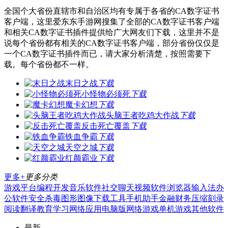
全国个大省份直辖市和自治区均有专属于各省的CA数字证书
客户端，这里爱东东手游网搜集了全部的CA数字证书客户端
和相关CA数字证书插件提供给广大网友们下载，这里并不是
说每个省份都有相关的CA数字证书客户端，部分省份仅仅是
一个CA数字证书插件而已，请大家分析清楚，按照需要下
载。每个省份都不一样。
末日之战
下载
小怪物必须死
下载
魔卡幻想
下载
头脑王者吃鸡大作战
下载
反击死亡覆盖
下载
铁血争霸
下载
天空之城
下载
红颜霸业
下载
更多+
更多分类
游戏平台
编程开发
音乐软件
社交聊天
视频软件
浏览器
输入法
办
公软件
安全杀毒
图形图像
下载工具
手机助手
金融财务
压缩刻录
阅读翻译
教育学习
网络应用
电脑版
网络游戏
单机游戏
其他软件
最新