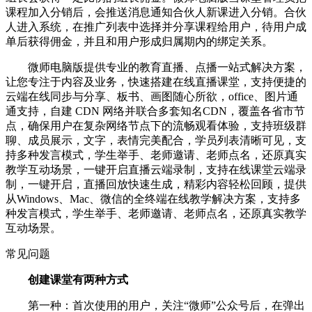
课程加入分销后，会推送消息通知合伙人新课进入分销。合伙
人进入系统，在推广列表中选择并分享课程给用户，待用户成
单后获得佣金，并且和用户形成归属期内的绑定关系。
微师电脑版提供专业的教育直播、点播一站式解决方案，
让您专注于内容及业务，快速搭建在线直播课堂，支持便捷的
云端在线同步与分享、板书、画图随心所欲，office、图片通
通支持，自建 CDN 网络并联合多套知名CDN，覆盖各省市节
点，确保用户在复杂网络节点下的流畅观看体验，支持班级群
聊、成员展示，文字，表情完美配合，学员列表清晰可见，支
持多种发言模式，学生举手、老师邀请、老师点名，还原真实
教学互动场景，一键开启直播云端录制，支持在线课堂云端录
制，一键开启，直播回放快速生成，精彩内容轻松回顾，提供
从Windows、Mac、微信的全终端在线教学解决方案，支持多
种发言模式，学生举手、老师邀请、老师点名，还原真实教学
互动场景。
常见问题
创建课堂有两种方式
第一种：首次使用的用户，关注“微师”公众号后，在弹出