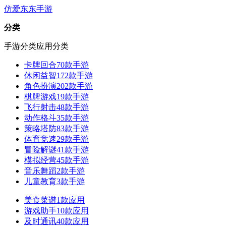
仿爱东东手游
分类
手游分类
应用分类
卡牌回合
70款手游
休闲益智
172款手游
角色扮演
202款手游
棋牌游戏
19款手游
飞行射击
48款手游
动作格斗
35款手游
策略塔防
83款手游
体育竞速
29款手游
冒险解谜
41款手游
模拟经营
45款手游
音乐舞蹈
2款手游
儿童教育
3款手游
美食菜谱
1款应用
游戏助手
10款应用
及时通讯
40款应用