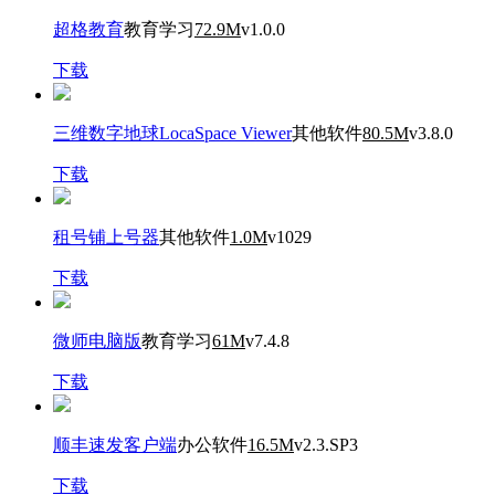
超格教育
教育学习
72.9M
v1.0.0
下载
三维数字地球LocaSpace Viewer
其他软件
80.5M
v3.8.0
下载
租号铺上号器
其他软件
1.0M
v1029
下载
微师电脑版
教育学习
61M
v7.4.8
下载
顺丰速发客户端
办公软件
16.5M
v2.3.SP3
下载