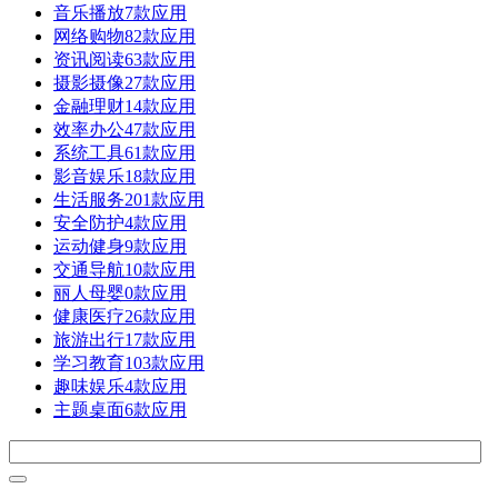
音乐播放
7款应用
网络购物
82款应用
资讯阅读
63款应用
摄影摄像
27款应用
金融理财
14款应用
效率办公
47款应用
系统工具
61款应用
影音娱乐
18款应用
生活服务
201款应用
安全防护
4款应用
运动健身
9款应用
交通导航
10款应用
丽人母婴
0款应用
健康医疗
26款应用
旅游出行
17款应用
学习教育
103款应用
趣味娱乐
4款应用
主题桌面
6款应用