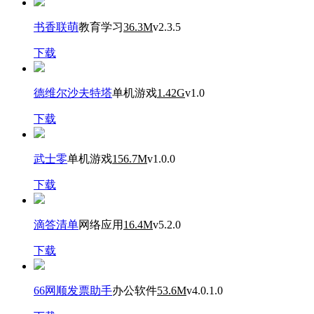
书香联萌
教育学习
36.3M
v2.3.5
下载
德维尔沙夫特塔
单机游戏
1.42G
v1.0
下载
武士零
单机游戏
156.7M
v1.0.0
下载
滴答清单
网络应用
16.4M
v5.2.0
下载
66网顺发票助手
办公软件
53.6M
v4.0.1.0