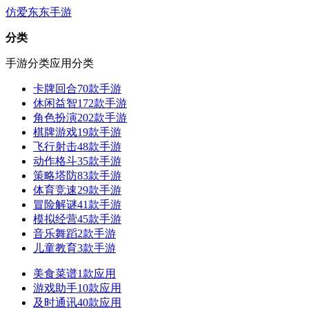
仿爱东东手游
分类
手游分类
应用分类
卡牌回合
70款手游
休闲益智
172款手游
角色扮演
202款手游
棋牌游戏
19款手游
飞行射击
48款手游
动作格斗
35款手游
策略塔防
83款手游
体育竞速
29款手游
冒险解谜
41款手游
模拟经营
45款手游
音乐舞蹈
2款手游
儿童教育
3款手游
美食菜谱
1款应用
游戏助手
10款应用
及时通讯
40款应用