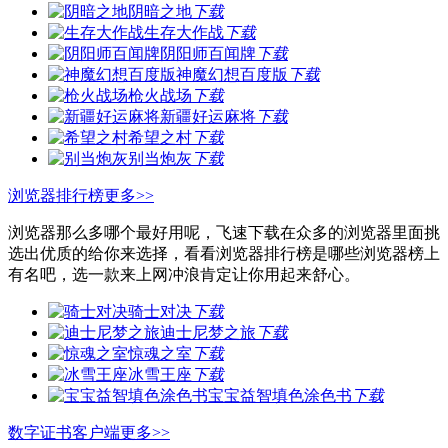
阴暗之地
下载
生存大作战
下载
阴阳师百闻牌
下载
神魔幻想百度版
下载
枪火战场
下载
新疆好运麻将
下载
希望之村
下载
别当炮灰
下载
浏览器排行榜
更多>>
浏览器那么多哪个最好用呢，飞速下载在众多的浏览器里面挑
选出优质的给你来选择，看看浏览器排行榜是哪些浏览器榜上
有名吧，选一款来上网冲浪肯定让你用起来舒心。
骑士对决
下载
迪士尼梦之旅
下载
惊魂之室
下载
冰雪王座
下载
宝宝益智填色涂色书
下载
数字证书客户端
更多>>