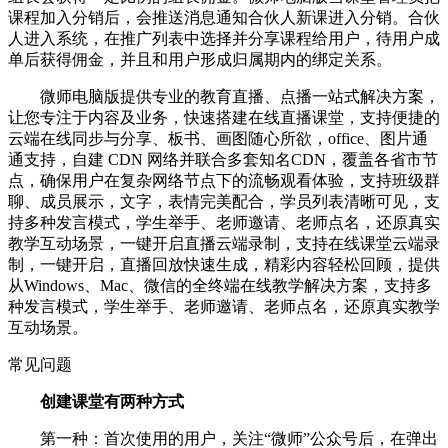
课程加入分销后，会推送消息通知合伙人新课进入分销。合伙
人进入系统，在推广列表中选择并分享课程给用户，待用户成
单后获得佣金，并且和用户形成归属期内的绑定关系。
微师电脑版提供专业的教育直播、点播一站式解决方案，
让您专注于内容及业务，快速搭建在线直播课堂，支持便捷的
云端在线同步与分享、板书、画图随心所欲，office、图片通
通支持，自建 CDN 网络并联合多套知名CDN，覆盖各省市节
点，确保用户在复杂网络节点下的流畅观看体验，支持班级群
聊、成员展示，文字，表情完美配合，学员列表清晰可见，支
持多种发言模式，学生举手、老师邀请、老师点名，还原真实
教学互动场景，一键开启直播云端录制，支持在线课堂云端录
制，一键开启，直播回放快速生成，精彩内容轻松回顾，提供
从Windows、Mac、微信的全终端在线教学解决方案，支持多
种发言模式，学生举手、老师邀请、老师点名，还原真实教学
互动场景。
常见问题
创建课堂有两种方式
第一种：首次使用的用户，关注“微师”公众号后，在弹出