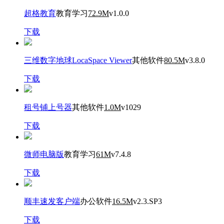
超格教育
教育学习
72.9M
v1.0.0
下载
三维数字地球LocaSpace Viewer
其他软件
80.5M
v3.8.0
下载
租号铺上号器
其他软件
1.0M
v1029
下载
微师电脑版
教育学习
61M
v7.4.8
下载
顺丰速发客户端
办公软件
16.5M
v2.3.SP3
下载