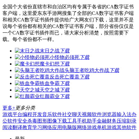
全国个大省份直辖市和自治区均有专属于各省的CA数字证书
客户端，这里爱东东手游网搜集了全部的CA数字证书客户端
和相关CA数字证书插件提供给广大网友们下载，这里并不是
说每个省份都有相关的CA数字证书客户端，部分省份仅仅是
一个CA数字证书插件而已，请大家分析清楚，按照需要下
载。每个省份都不一样。
末日之战
下载
小怪物必须死
下载
魔卡幻想
下载
头脑王者吃鸡大作战
下载
反击死亡覆盖
下载
铁血争霸
下载
天空之城
下载
红颜霸业
下载
更多+
更多分类
游戏平台
编程开发
音乐软件
社交聊天
视频软件
浏览器
输入法
办
公软件
安全杀毒
图形图像
下载工具
手机助手
金融财务
压缩刻录
阅读翻译
教育学习
网络应用
电脑版
网络游戏
单机游戏
其他软件
最新