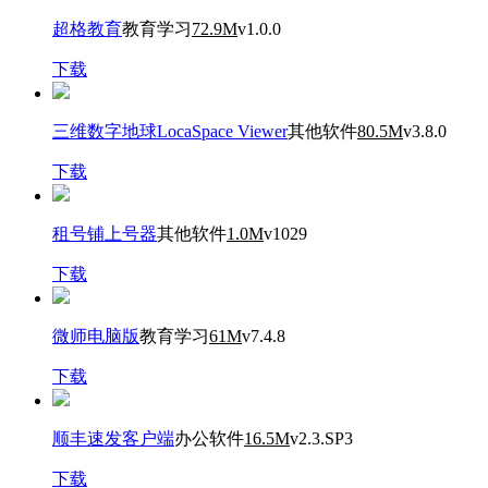
超格教育
教育学习
72.9M
v1.0.0
下载
三维数字地球LocaSpace Viewer
其他软件
80.5M
v3.8.0
下载
租号铺上号器
其他软件
1.0M
v1029
下载
微师电脑版
教育学习
61M
v7.4.8
下载
顺丰速发客户端
办公软件
16.5M
v2.3.SP3
下载