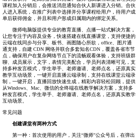
课程加入分销后，会推送消息通知合伙人新课进入分销。合伙
人进入系统，在推广列表中选择并分享课程给用户，待用户成
单后获得佣金，并且和用户形成归属期内的绑定关系。
微师电脑版提供专业的教育直播、点播一站式解决方案，
让您专注于内容及业务，快速搭建在线直播课堂，支持便捷的
云端在线同步与分享、板书、画图随心所欲，office、图片通
通支持，自建 CDN 网络并联合多套知名CDN，覆盖各省市节
点，确保用户在复杂网络节点下的流畅观看体验，支持班级群
聊、成员展示，文字，表情完美配合，学员列表清晰可见，支
持多种发言模式，学生举手、老师邀请、老师点名，还原真实
教学互动场景，一键开启直播云端录制，支持在线课堂云端录
制，一键开启，直播回放快速生成，精彩内容轻松回顾，提供
从Windows、Mac、微信的全终端在线教学解决方案，支持多
种发言模式，学生举手、老师邀请、老师点名，还原真实教学
互动场景。
常见问题
创建课堂有两种方式
第一种：首次使用的用户，关注“微师”公众号后，在弹出