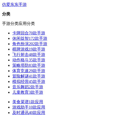
仿爱东东手游
分类
手游分类
应用分类
卡牌回合
70款手游
休闲益智
172款手游
角色扮演
202款手游
棋牌游戏
19款手游
飞行射击
48款手游
动作格斗
35款手游
策略塔防
83款手游
体育竞速
29款手游
冒险解谜
41款手游
模拟经营
45款手游
音乐舞蹈
2款手游
儿童教育
3款手游
美食菜谱
1款应用
游戏助手
10款应用
及时通讯
40款应用