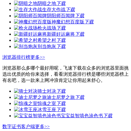
阴暗之地
下载
生存大作战
下载
阴阳师百闻牌
下载
神魔幻想百度版
下载
枪火战场
下载
新疆好运麻将
下载
希望之村
下载
别当炮灰
下载
浏览器排行榜
更多>>
浏览器那么多哪个最好用呢，飞速下载在众多的浏览器里面挑
选出优质的给你来选择，看看浏览器排行榜是哪些浏览器榜上
有名吧，选一款来上网冲浪肯定让你用起来舒心。
骑士对决
下载
迪士尼梦之旅
下载
惊魂之室
下载
冰雪王座
下载
宝宝益智填色涂色书
下载
数字证书客户端
更多>>