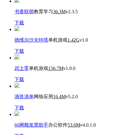
书香联萌
教育学习
36.3M
v2.3.5
下载
德维尔沙夫特塔
单机游戏
1.42G
v1.0
下载
武士零
单机游戏
156.7M
v1.0.0
下载
滴答清单
网络应用
16.4M
v5.2.0
下载
66网顺发票助手
办公软件
53.6M
v4.0.1.0