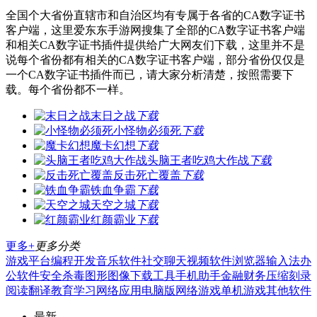
全国个大省份直辖市和自治区均有专属于各省的CA数字证书
客户端，这里爱东东手游网搜集了全部的CA数字证书客户端
和相关CA数字证书插件提供给广大网友们下载，这里并不是
说每个省份都有相关的CA数字证书客户端，部分省份仅仅是
一个CA数字证书插件而已，请大家分析清楚，按照需要下
载。每个省份都不一样。
末日之战
下载
小怪物必须死
下载
魔卡幻想
下载
头脑王者吃鸡大作战
下载
反击死亡覆盖
下载
铁血争霸
下载
天空之城
下载
红颜霸业
下载
更多+
更多分类
游戏平台
编程开发
音乐软件
社交聊天
视频软件
浏览器
输入法
办
公软件
安全杀毒
图形图像
下载工具
手机助手
金融财务
压缩刻录
阅读翻译
教育学习
网络应用
电脑版
网络游戏
单机游戏
其他软件
最新