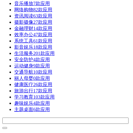
音乐播放
7款应用
网络购物
82款应用
资讯阅读
63款应用
摄影摄像
27款应用
金融理财
14款应用
效率办公
47款应用
系统工具
61款应用
影音娱乐
18款应用
生活服务
201款应用
安全防护
4款应用
运动健身
9款应用
交通导航
10款应用
丽人母婴
0款应用
健康医疗
26款应用
旅游出行
17款应用
学习教育
103款应用
趣味娱乐
4款应用
主题桌面
6款应用