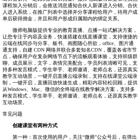
课程加入分销后，会推送消息通知合伙人新课进入分销。合伙
人进入系统，在推广列表中选择并分享课程给用户，待用户成
单后获得佣金，并且和用户形成归属期内的绑定关系。
微师电脑版提供专业的教育直播、点播一站式解决方案，
让您专注于内容及业务，快速搭建在线直播课堂，支持便捷的
云端在线同步与分享、板书、画图随心所欲，office、图片通
通支持，自建 CDN 网络并联合多套知名CDN，覆盖各省市节
点，确保用户在复杂网络节点下的流畅观看体验，支持班级群
聊、成员展示，文字，表情完美配合，学员列表清晰可见，支
持多种发言模式，学生举手、老师邀请、老师点名，还原真实
教学互动场景，一键开启直播云端录制，支持在线课堂云端录
制，一键开启，直播回放快速生成，精彩内容轻松回顾，提供
从Windows、Mac、微信的全终端在线教学解决方案，支持多
种发言模式，学生举手、老师邀请、老师点名，还原真实教学
互动场景。
常见问题
创建课堂有两种方式
第一种：首次使用的用户，关注“微师”公众号后，在弹出