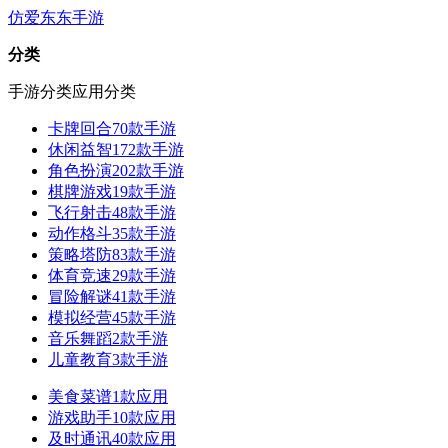
仿爱东东手游
分类
手游分类
应用分类
卡牌回合
70款手游
休闲益智
172款手游
角色扮演
202款手游
棋牌游戏
19款手游
飞行射击
48款手游
动作格斗
35款手游
策略塔防
83款手游
体育竞速
29款手游
冒险解谜
41款手游
模拟经营
45款手游
音乐舞蹈
2款手游
儿童教育
3款手游
美食菜谱
1款应用
游戏助手
10款应用
及时通讯
40款应用