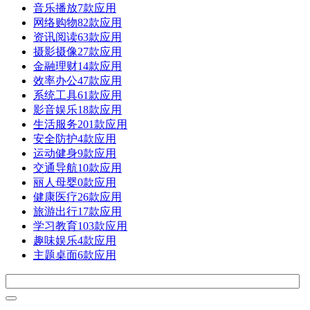
音乐播放
7款应用
网络购物
82款应用
资讯阅读
63款应用
摄影摄像
27款应用
金融理财
14款应用
效率办公
47款应用
系统工具
61款应用
影音娱乐
18款应用
生活服务
201款应用
安全防护
4款应用
运动健身
9款应用
交通导航
10款应用
丽人母婴
0款应用
健康医疗
26款应用
旅游出行
17款应用
学习教育
103款应用
趣味娱乐
4款应用
主题桌面
6款应用