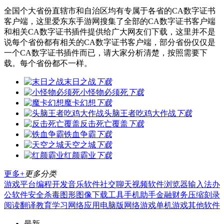
全国个大省份直辖市和自治区均有专属于各省的CA数字证书
客户端，这里爱东东手游网搜集了全部的CA数字证书客户端
和相关CA数字证书插件提供给广大网友们下载，这里并不是
说每个省份都有相关的CA数字证书客户端，部分省份仅仅是
一个CA数字证书插件而已，请大家分析清楚，按照需要下
载。每个省份都不一样。
末日之战
下载
小怪物必须死
下载
魔卡幻想
下载
头脑王者吃鸡大作战
下载
反击死亡覆盖
下载
铁血争霸
下载
天空之城
下载
红颜霸业
下载
更多+
更多分类
游戏平台
编程开发
音乐软件
社交聊天
视频软件
浏览器
输入法
办
公软件
安全杀毒
图形图像
下载工具
手机助手
金融财务
压缩刻录
阅读翻译
教育学习
网络应用
电脑版
网络游戏
单机游戏
其他软件
最新