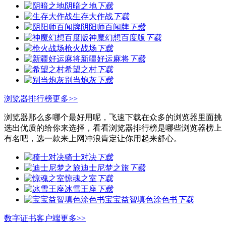
阴暗之地
下载
生存大作战
下载
阴阳师百闻牌
下载
神魔幻想百度版
下载
枪火战场
下载
新疆好运麻将
下载
希望之村
下载
别当炮灰
下载
浏览器排行榜
更多>>
浏览器那么多哪个最好用呢，飞速下载在众多的浏览器里面挑
选出优质的给你来选择，看看浏览器排行榜是哪些浏览器榜上
有名吧，选一款来上网冲浪肯定让你用起来舒心。
骑士对决
下载
迪士尼梦之旅
下载
惊魂之室
下载
冰雪王座
下载
宝宝益智填色涂色书
下载
数字证书客户端
更多>>