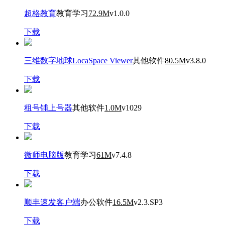
超格教育
教育学习
72.9M
v1.0.0
下载
三维数字地球LocaSpace Viewer
其他软件
80.5M
v3.8.0
下载
租号铺上号器
其他软件
1.0M
v1029
下载
微师电脑版
教育学习
61M
v7.4.8
下载
顺丰速发客户端
办公软件
16.5M
v2.3.SP3
下载