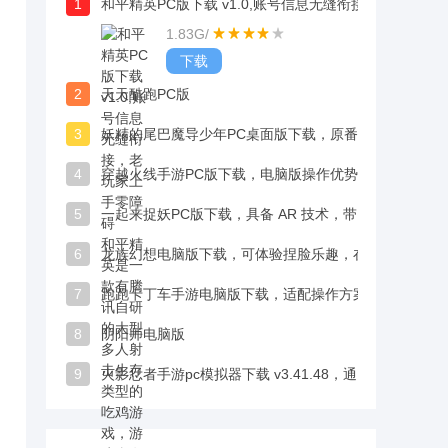
1
和平精英PC版下载 v1.0,账号信息无缝衔接，老玩家上手零障碍 和平精英是一款有腾讯自研的大型多人射击生存类型的吃鸡游戏，游戏含有丰富的
1.83G
/
下载
2
天天酷跑PC版
3
妖精的尾巴魔导少年PC桌面版下载，原番声优助阵，沉浸感满满
4
穿越火线手游PC版下载，电脑版操作优势明显，能让玩家在对战中更具竞争力
5
一起来捉妖PC版下载，具备 AR 技术，带来虚拟与现实的多元碰撞
6
龙族幻想电脑版下载，可体验捏脸乐趣，在开放世界自由探索
7
跑跑卡丁车手游电脑版下载，适配操作方案，还原丝滑漂移手感
8
阴阳师电脑版
9
火影忍者手游pc模拟器下载 v3.41.48，通过模拟器安装火影忍者，即可在电脑上运行