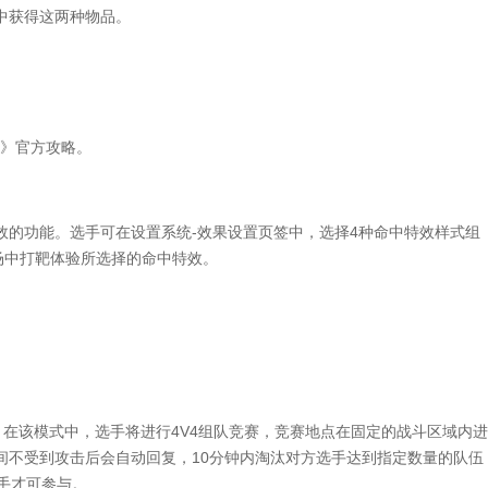
中获得这两种物品。
英》官方攻略。
功能。选手可在设置系统-效果设置页签中，选择4种命中特效样式组
场中打靶体验所选择的命中特效。
在该模式中，选手将进行4V4组队竞赛，竞赛地点在固定的战斗区域内进
间不受到攻击后会自动回复，10分钟内淘汰对方选手达到指定数量的队伍
手才可参与。