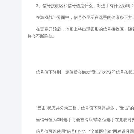
3、信号接收区和信号值是什么，对选手有什么影响
在游戏战斗界面中，信号条显示在选手的健康条下方
在竞赛开始后，地图上将出现圆形的信号接收区，随着
将会不断降低;
信号值下降到一定值后会触发“受击”状态(即信号条状态从
“受击”状态共分为三档，信号值下降得越多，“受击”的
当信号值为0时选手将会被淘汰!请各位选手在竞赛时
信号值可以使用“信号电池”、“全能医疗箱”两种道具回复