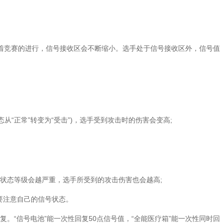
？
。
竞赛的进行，信号接收区会不断缩小。选手处于信号接收区外，信号值
“正常”转变为“受击”)，选手受到攻击时的伤害会变高;
状态等级会越严重，选手所受到的攻击伤害也会越高;
要注意自己的信号状态。
。“信号电池”能一次性回复50点信号值，“全能医疗箱”能一次性同时回