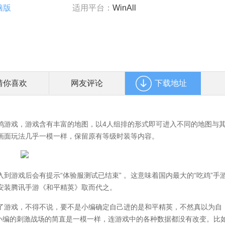
脑版
适用平台：
WinAll
猜你喜欢
网友评论
下载地址
鸡游戏，游戏含有丰富的地图，以4人组排的形式即可进入不同的地图与
画面玩法几乎一模一样，保留原有等级时装等内容。
游戏后会有提示“体验服测试已结束” 。这意味着国内最大的“吃鸡”手
安装腾讯手游《和平精英》取而代之。
游戏，不得不说，要不是小编确定自己进的是和平精英，不然真以为自
和小编的刺激战场的简直是一模一样，连游戏中的各种数据都没有改变。比