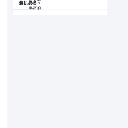
装机必备
满