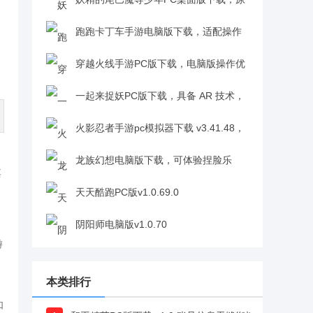
番声优助阵，沉浸感满满v4.3.9
跑跑卡丁车手游电脑版下载，适配操作
和平精英是一款有腾讯自研的大型多人射击生
方案，还原丝滑漂移手感v1.0.5.666
穿越火线手游PC版下载，电脑版操作优
存类型的吃鸡游戏，游戏含有丰富的v1.0
势明显，能让玩家在对战中更具竞争力
一起来捉妖PC版下载，具备 AR 技术，
v1.0.70.3
带来虚拟与现实的多元碰撞v1.6.383.1
火影忍者手游pc模拟器下载 v3.41.48，
通过模拟器安装火影忍者，即可在电脑上运行
龙族幻想电脑版下载，可体验捏脸乐
其
v3.41.48
趣，在开放世界自由探索v1.3.148
天天酷跑PC版v1.0.69.0
阴阳师电脑版v1.0.70
游
本类排行
如