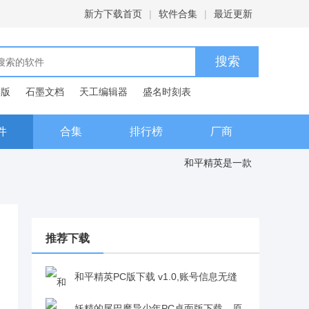
新方下载首页
|
软件合集
|
最近更新
C版
石墨文档
天工编辑器
盛名时刻表
典
件
合集
排行榜
厂商
，老玩家上手零障碍 和平精英是一款
推荐下载
和平精英PC版下载 v1.0,账号信息无缝
衔接，老玩家上手零障
妖精的尾巴魔导少年PC桌面版下载，原