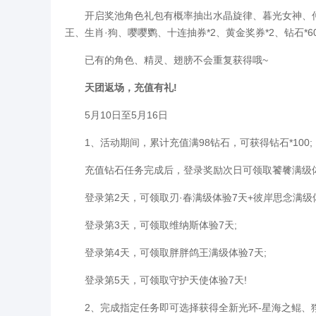
开启奖池角色礼包有概率抽出水晶旋律、暮光女神、仲
王、生肖·狗、嘤嘤鹦、十连抽券*2、黄金奖券*2、钻石*6
已有的角色、精灵、翅膀不会重复获得哦~
天团返场，充值有礼!
5月10日至5月16日
1、活动期间，累计充值满98钻石，可获得钻石*100;
充值钻石任务完成后，登录奖励次日可领取饕餮满级体
登录第2天，可领取刃·春满级体验7天+彼岸思念满级体
登录第3天，可领取维纳斯体验7天;
登录第4天，可领取胖胖鸽王满级体验7天;
登录第5天，可领取守护天使体验7天!
2、完成指定任务即可选择获得全新光环-星海之鲲、狰