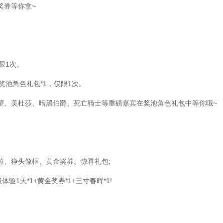
奖券等你拿~
限1次。
奖池角色礼包*1，仅限1次。
、美杜莎、暗黑伯爵、死亡骑士等重磅嘉宾在奖池角色礼包中等你哦~
、狰头像框、黄金奖券、惊喜礼包;
天*1+黄金奖券*1+三寸春晖*1!