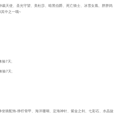
裁天使、圣光守望、美杜莎、暗黑伯爵、死亡骑士、冰雪女凰、胖胖鸽
0其中之一哦~
验7天;
验7天;
坐骑配饰-狰狞骨甲、海洋珊瑚、定海神针、紫金之剑、七彩石、水晶旋