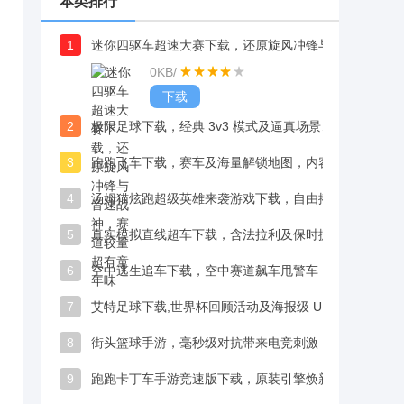
本类排行
1
迷你四驱车超速大赛下载，还原旋风冲锋与音速战神，赛道较量超有童年味
0KB
/
下载
2
极限足球下载，经典 3v3 模式及逼真场景，实时对战全球玩家
3
跑跑飞车下载，赛车及海量解锁地图，内容丰富，竞速体验不单调
4
汤姆猫炫跑超级英雄来袭游戏下载，自由搭配打造专属超级英雄造型
5
真实模拟直线超车下载，含法拉利及保时捷名车，赢比赛赚金币升级车
6
空中逃生追车下载，空中赛道飙车甩警车，惊险障碍物超有畅快感
7
艾特足球下载,世界杯回顾活动及海报级 UI，圆球迷指挥传奇球星梦
8
街头篮球手游，毫秒级对抗带来电竞刺激，操作至上公平竞技
9
跑跑卡丁车手游竞速版下载，原装引擎焕新，指尖就能享竞速畅爽体验