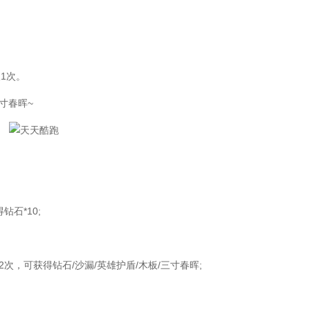
1次。
寸春晖~
石*10;
，可获得钻石/沙漏/英雄护盾/木板/三寸春晖;