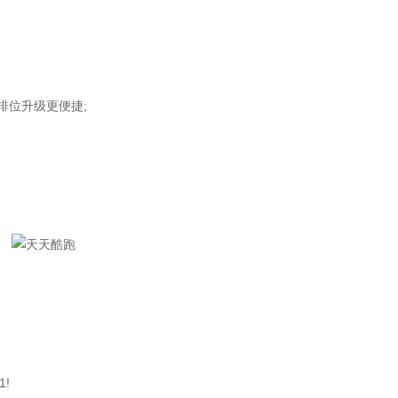
排位升级更便捷;
!