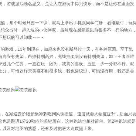
要，游戏游戏顾名思义，是让人在游玩中得到快乐，而不是让你在里面投
酷，那个时候只要一下课，就马上拿出手机跟同学们肝，看谁最牛，玩
是想念当时一起入坑的小伙伴呢，虽然现在感觉跟以前很多不一样的地方
不想玩的可以卸载～～～
游戏，13年到现在，加起来也没有断登过十天，有各种原因。至于氪
有高兴有失望，白嫖特别高兴，充钱抽奖啥没有特别失望，加上王者跟吃
录过几个任务，一直在玩，因为，我真的喜欢。五星，少一分都不行。就
上分，可惜这样天美赚不到很多钱，我也建议过，可惜没有用，我还是会
，在减速云阶段超级冲刺吃到风珠提速，速度就会大幅度提升，后面只
也是跑进1分20秒内的关键所在，这种跑法也相对简单。第2种跑法就是
，以及对地图的熟悉，还有及时把最大速度提上来。