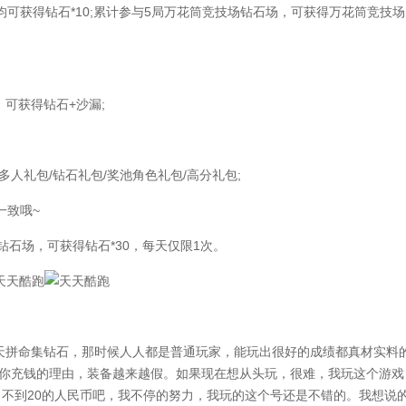
可获得钻石*10;累计参与5局万花筒竞技场钻石场，可获得万花筒竞技场
可获得钻石+沙漏;
人礼包/钻石礼包/奖池角色礼包/高分礼包;
致哦~
钻石场，可获得钻石*30，每天仅限1次。
拼命集钻石，那时候人人都是普通玩家，能玩出很好的成绩都真材实料
让你充钱的理由，装备越来越假。如果现在想从头玩，很难，我玩这个游戏
了不到20的人民币吧，我不停的努力，我玩的这个号还是不错的。我想说