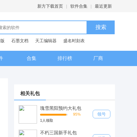
新方下载首页
|
软件合集
|
最近更新
C版
石墨文档
天工编辑器
盛名时刻表
典
件
合集
排行榜
厂商
相关礼包
瑰雪黑阳预约大礼包
领号
95%
1人领取
不朽三国新手礼包