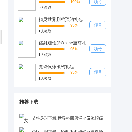
领号
100%
0人领取
精灵世界删档预约礼包
领号
95%
1人领取
辐射避难所Online至尊礼
包
领号
95%
1人领取
魔剑侠缘预约礼包
领号
95%
1人领取
推荐下载
艾特足球下载,世界杯回顾活动及海报级
UI，圆球迷指挥传奇球星梦v0.16.0
极限足球下载，经典 3v3 模式及逼真场