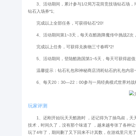
3、活动期间，累计参与1/2局万花筒竞技场钻石场，均
钻石入场券*1;
完成以上全部任务，可获得钻石*20!
4、活动期间第1~3天，每天在酷跑降魔传中挑战2次，
完成以上任务，可获得兑换物三寸春晖*2!
5、活动期间，登陆酷跑国第1~5天，每天可获得超值多
温馨提示：钻石礼包和神秘商店消耗钻石的礼包内容一
6、每天20：30—22：00参与一局经典模式世界对战
玩家评测
1、还刚开始玩天天酷跑时 ，还记得为了抽鸟叔，天天
技术，时间久了，没有那个味道了 ，越来越夸张了各种
玩了4年了，期间删了又下回来不计其数，在游戏里只充