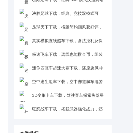
景，实时对战全球玩家v0.1
决胜足球下载，经典、竞技双模式可
选，多球星任招募助赢比赛v1.2.0
足球天下下载，横版简约画风获好评，
多重维度培养球员超有探索感v1.0.69
真实模拟直线超车下载，含法拉利及保
时捷名车，赢比赛赚金币升级车1.0.0
极速飞车下载，离线也能攒金币，组装
推进器提性能超方便v1.1.0
迷你四驱车超速大赛下载，还原旋风冲
锋与音速战神，赛道较量超有童年味v1.0.0
空中逃生追车下载，空中赛道飙车甩警
车，惊险障碍物超有畅快感v1.0.1
3D变形卡车下载，驾驶赛车探索失落星
球，灵活变形过关卡超刺激v1.2.1
狂怒战车下载，搭载武器强化战力，还
能秀车技冲刺，玩法丰富有深度v2.0