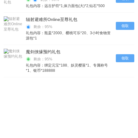
礼包内容：远古护符*1,体力面包(大)*2,钻石*500
辐射避难所Online至尊礼包
领取
剩余：95%
礼包内容：瓶盖*2000、樱桃可乐*20、3小时食物资
源包*1
魔剑侠缘预约礼包
领取
剩余：95%
礼包内容：绑定元宝*188、妖灵樱落*1、专属称号
*1、银币*188888