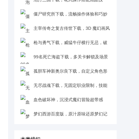
v2.2.17
能，神器、套装、合击系统加持v1.0
僵尸研究所下载，流畅操作体验和巧妙
搭配武器道具，新手也能快速沉浸v1.2.1
主宰传奇之复古传世下载，3D 魔幻画风
和华丽技能特效，真实打击感超沉浸v1.0.2
枪与勇气下载，威猛牛仔横行无忌，破
坏路障、游走死亡边缘超刺激v1.0
99名死亡海盗下载，多关卡解锁及场景
陷阱随关变，挑战成最强海贼王v1.0
孤胆车神新奥尔良下载，自定义角色形
象，多装备交通工具任体验v1.7.0
无尽战魂下载，无固定职业限制，技能
自由搭配战斗手感超爽快v1.7.0
血色破坏神，沉浸式魔幻冒险超带感
v0.1.0.1
梦幻西游百度版，原汁原味还原梦幻记
忆，新增玩法延续回合制武侠魅力v1.242.0