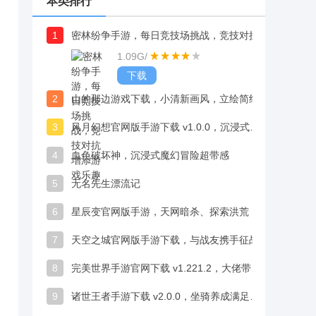
本类排行
1
密林纷争手游，每日竞技场挑战，竞技对抗增添游戏乐趣
1.09G
/
下载
2
山的那边游戏下载，小清新画风，立绘简约却情感丰富
3
风月幻想官网版手游下载 v1.0.0，沉浸式的唐宫世界、让你身临其境感受盛唐风韵
4
血色破坏神，沉浸式魔幻冒险超带感
5
无名先生漂流记
6
星辰变官网版手游，天网暗杀、探索洪荒，修真沉浸感拉满
7
天空之城官网版手游下载，与战友携手征战，冒险体验丰富尽兴
8
完美世界手游官网下载 v1.221.2，大佬带本萌新躺赢，这波入坑血赚不亏
9
诸世王者手游下载 v2.0.0，坐骑养成满足修仙体验需求