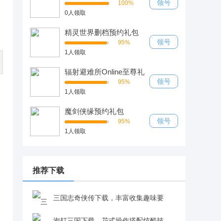
领号
100%
0人领取
精灵世界删档预约礼包
领号
95%
1人领取
辐射避难所Online至尊礼
包
领号
95%
1人领取
魔剑侠缘预约礼包
领号
95%
1人领取
推荐下载
三国志奇侠传下载，丰富收集趣味要
素，收集人物、解锁事件，探索全新三国故事
泡打三国下载，花式操作搭配炫酷技