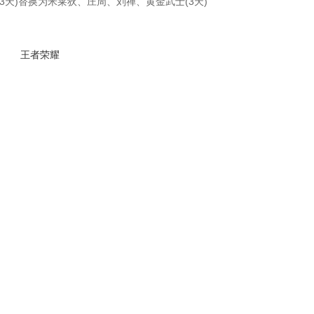
)替换为米莱狄、庄周、刘禅、黄金武士(3天)