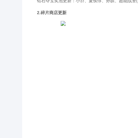
钻石夺宝奖池更新：小乔、夏侯惇、孙膑、超能战警(3天
2.碎片商店更新