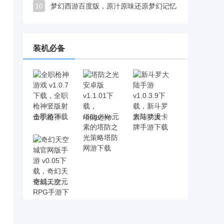
10
梦幻西游百度版，原汁原味还原梦幻记忆，新增玩法延续回合制武侠魅力
装机必备
全职枪神游戏 v1.0.7下载，全职枪神竖版射击手游下载
塔防之光安卓版 v1.1.01下载，rougelike元素的塔防之光策略塔防网游下载
新斗罗大陆手游 v1.0.3.9下载，新斗罗大陆动漫卡牌手游下载
奇幻天空城官网版手游 v0.05下载，奇幻天空城二次元RPG手游下载