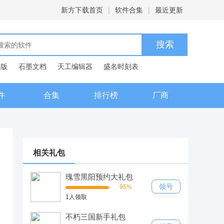
新方下载首页
|
软件合集
|
最近更新
C版
石墨文档
天工编辑器
盛名时刻表
典
件
合集
排行榜
厂商
相关礼包
瑰雪黑阳预约大礼包
领号
95%
1人领取
不朽三国新手礼包