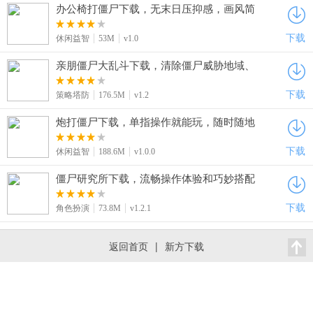
办公椅打僵尸下载，无末日压抑感，画风简
洁，玩着只剩想笑的冲动
下载
休闲益智
53M
v1.0
亲朋僵尸大乱斗下载，清除僵尸威胁地域、
提升战斗能力，完成挑战
下载
策略塔防
176.5M
v1.2
炮打僵尸下载，单指操作就能玩，随时随地
开启打僵尸超方便
下载
休闲益智
188.6M
v1.0.0
僵尸研究所下载，流畅操作体验和巧妙搭配
武器道具，新手也能快速沉浸
下载
角色扮演
73.8M
v1.2.1
返回首页
|
新方下载