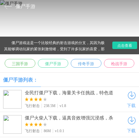
僵尸手游
僵尸游戏这是一个比较经典的射击游戏的分支，其因为极
点击查看
其能够调动玩家的紧张刺激情绪，受到了许多玩家的喜爱，那
么有哪些好玩的手机僵尸游戏呢？爱东东手游在这里为了大家
汇集了一大批僵尸游戏供玩家挑选。
三国手游
僵尸手游
传奇手游
枪战手游
僵尸手游列表：
全民打僵尸下载，海量关卡任挑战，特色道
具自由拾取增加操作性
下载
飞行射击
238.5M
v1.8
僵尸火柴人下载，逼真音效增强沉浸感，杀
僵尸爽感十足
下载
飞行射击
86M
v1.0.1