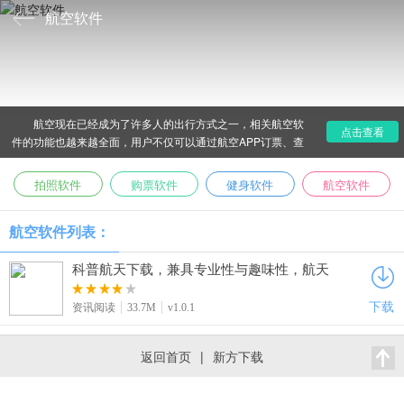
航空软件
航空现在已经成为了许多人的出行方式之一，相关航空软
点击查看
件的功能也越来越全面，用户不仅可以通过航空APP订票、查
看航班信息，还可以直接在线选座、订餐、办理登记等等，那
么航空软件哪个好呢?纸彩软件园在下面推荐了一些好用的航空
拍照软件
购票软件
健身软件
航空软件
软件，给大家参考~
航空软件列表：
科普航天下载，兼具专业性与趣味性，航天
爱好者必备
下载
资讯阅读
33.7M
v1.0.1
返回首页
|
新方下载